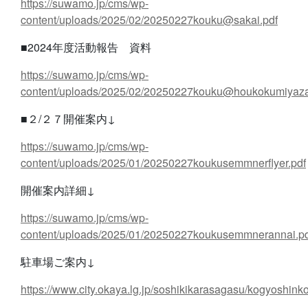
https://suwamo.jp/cms/wp-
content/uploads/2025/02/20250227kouku@sakai.pdf
■2024年度活動報告 資料
https://suwamo.jp/cms/wp-
content/uploads/2025/02/20250227kouku@houkokumiyaza
■２/２７開催案内↓
https://suwamo.jp/cms/wp-
content/uploads/2025/01/20250227koukusemmnerflyer.pdf
開催案内詳細↓
https://suwamo.jp/cms/wp-
content/uploads/2025/01/20250227koukusemmnerannai.pd
駐車場ご案内↓
https://www.city.okaya.lg.jp/soshikikarasagasu/kogyoshin