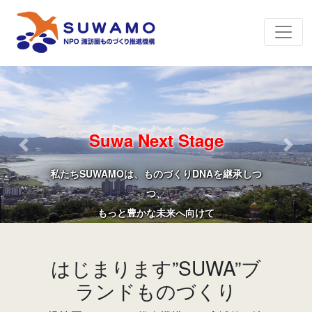
Suwa DNA
History
Previous
Next
戦後、東洋のスイスと呼ばれ
精密機械
精密機械工業の集積地として
時計・カメラ・オルゴール等の工場が
発展
集結
はじまります”SUWA”ブ
ランドものづくり